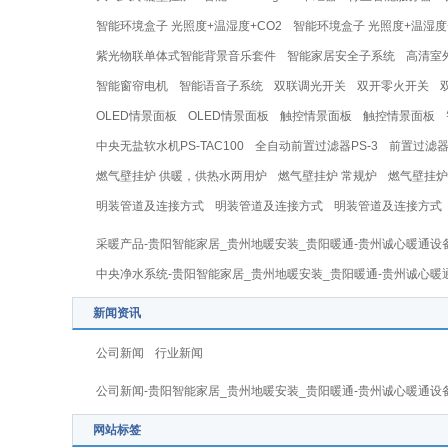
智能环境盒子 光照度+温湿度+CO2
智能环境盒子 光照度+温湿度
紫光物联单体式智能背景音乐套件
智能家居安全子系统
高清室
智能窗帘电机
智能语音子系统
双联调光开关
双开零火开关
OLED情景面板
OLED情景面板
触控情景面板
触控情景面板
中央无盐软水机PS-TAC100
全自动前置过滤器PS-3
前置过滤器P
燃气壁挂炉 供暖，供热水两用炉
燃气壁挂炉 常规炉
燃气壁挂炉
明装管道及连接方式
明装管道及连接方式
明装管道及连接方式
采暖产品-贵阳智能家居_贵州地暖安装_贵阳暖通-贵州诚心暖通设
中央净水系统-贵阳智能家居_贵州地暖安装_贵阳暖通-贵州诚心暖
新闻资讯
公司新闻
行业新闻
公司新闻-贵阳智能家居_贵州地暖安装_贵阳暖通-贵州诚心暖通设
网站标签