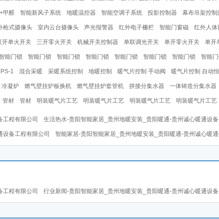
+甲醛
智能新风子系统
地暖温控器
智能空调子系统
投影控制器
幕布吊架控制
外枪式摄像头
室内云台摄像头
声光报警器
红外电子栅栏
智能门窗磁
红外人体
双开单火开关
三开零火开关
机械开关控制器
单联调光开关
单开零火开关
单开
智能门锁
智能门锁
智能门锁
智能门锁
智能门锁
智能门锁
智能门锁
智能门
S-1
混合采暖
采暖系统控制
地暖控制
暖气片控制 手动阀
暖气片控制 自动
 冷凝炉
燃气壁挂炉板换机
燃气壁挂炉套管机
拼接分集水器
一体铸造分集水器
管材
管材
明装暖气片工艺
明装暖气片工艺
明装暖气片工艺
明装暖气片工艺
备工程有限公司
生活热水-贵阳智能家居_贵州地暖安装_贵阳暖通-贵州诚心暖通设
通设备工程有限公司
智能家居-贵阳智能家居_贵州地暖安装_贵阳暖通-贵州诚心暖
备工程有限公司
行业新闻-贵阳智能家居_贵州地暖安装_贵阳暖通-贵州诚心暖通设