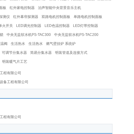
面板
红外家电控制器
泊声智能中央背景音乐主机
探测仪
红外幕帘探测器
双路电机控制面板
单路电机控制面板
单火开关
LED调光控制器
LED色温控制器
LED灯带控制器
锁
中央无盐软水机PS-TAC300
中央无盐软水机PS-TAC200
恒温阀
生活热水
生活热水
燃气壁挂炉 系统炉
可调节分集水器
简易分集水器
明装管道及连接方式
明装暖气片工艺
备工程有限公司
通设备工程有限公司
备工程有限公司