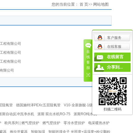
您的当前位置：
首 页
>> 网站地图
客户服务
备工程有限公司
在线客服
在
备工程有限公司
在线留言
线
备工程有限公司
客
分享到...
服
程有限公司
三层阻氧管
德国施特泽PEXc五层阻氧管
V10·全新旗舰·1级能效
扫描二维码
派斯自动反冲洗净水机
派斯 双出水机RO-75
派斯RO纯水机
炉
欧尚系列 | 燃气壁挂炉
燃气壁挂炉
零冷水壁挂炉
电采暖热水炉
窗器
推拉开窗器
智能加湿
智能环境盒子 光照度+温湿度+粉尘颗粒