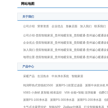
网站地图
关于我们
公司介绍
荣誉资质
企业优点
形象店面
加入我们
联系我们
公司介绍-贵阳智能家居_贵州地暖安装_贵阳暖通-贵州诚心暖通设
企业优点-贵阳智能家居_贵州地暖安装_贵阳暖通-贵州诚心暖通设
加入我们-贵阳智能家居_贵州地暖安装_贵阳暖通-贵州诚心暖通设
地理位置-贵阳智能家居_贵州地暖安装_贵阳暖通-贵州诚心暖通设
产品中心
采暖产品
生活热水
中央净水系统
智能家居
纯润即热式管线机5500
派斯PS-1前置过滤器
派斯中央软水机 RS-
V08S·小身材 真智能 精准温控
V06·全能+智能 澎湃能量
伯爵C
派斯PS-100净水器
派斯PS-300净水器
派斯PS-200净水器
伯
大气式冷凝壁挂炉
智能APP
ZigBee中继器
行业智能服务器