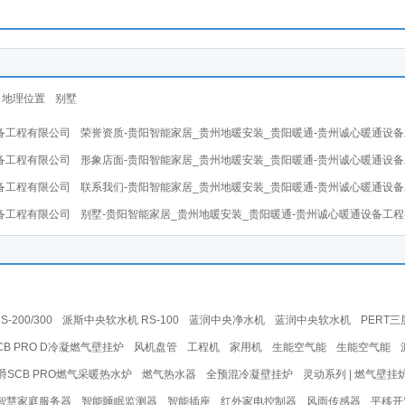
地理位置
别墅
备工程有限公司
荣誉资质-贵阳智能家居_贵州地暖安装_贵阳暖通-贵州诚心暖通设
备工程有限公司
形象店面-贵阳智能家居_贵州地暖安装_贵阳暖通-贵州诚心暖通设
备工程有限公司
联系我们-贵阳智能家居_贵州地暖安装_贵阳暖通-贵州诚心暖通设
备工程有限公司
别墅-贵阳智能家居_贵州地暖安装_贵阳暖通-贵州诚心暖通设备工
200/300
派斯中央软水机 RS-100
蓝润中央净水机
蓝润中央软水机
PERT
CB PRO D冷凝燃气壁挂炉
风机盘管
工程机
家用机
生能空气能
生能空气能
爵SCB PRO燃气采暖热水炉
燃气热水器
全预混冷凝壁挂炉
灵动系列 | 燃气壁挂
智慧家庭服务器
智能睡眠监测器
智能插座
红外家电控制器
风雨传感器
平移开