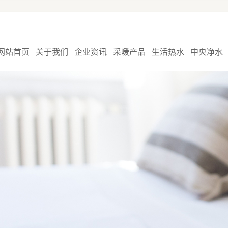
网站首页
关于我们
企业资讯
采暖产品
生活热水
中央净水
公司介绍
公司新闻
燃气锅炉
生能空气能
厨下净水器
荣誉资质
行业新闻
管路系统
家用机
中央净水器
企业优点
暖气片
工程机
形象店面
控制系统
风机盘管
小V全智能壁挂炉