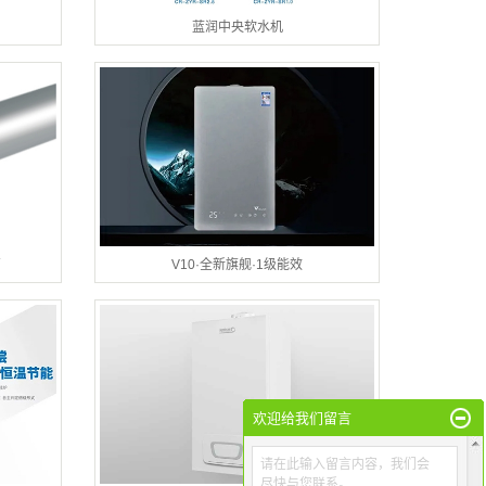
蓝润中央软水机
管
V10·全新旗舰·1级能效
欢迎给我们留言
请在此输入留言内容，我们会
尽快与您联系。