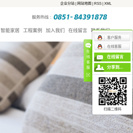
企业分站
|
网站地图
|
RSS
|
XML
智能家居
工程案例
加入我们
在线留言
联系我们
客户服务
在线客服
工程案例
加入我们
联系我们
在
在线留言
线
别墅
地理位置
客
分享到...
服
平层
明装暖气片
暗装暖气片
扫描二维码